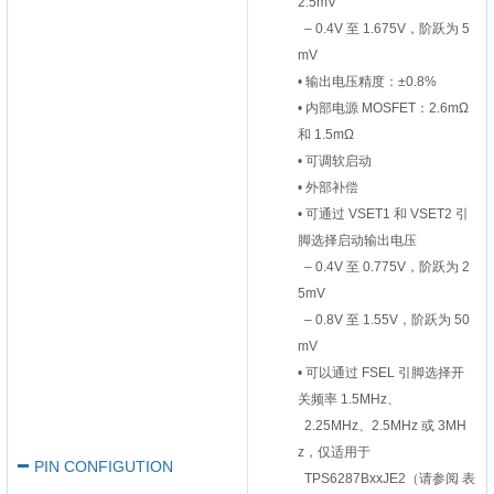
2.5mV
– 0.4V 至 1.675V，阶跃为 5
mV
• 输出电压精度：±0.8%
• 内部电源 MOSFET：2.6mΩ
和 1.5mΩ
• 可调软启动
• 外部补偿
• 可通过 VSET1 和 VSET2 引
脚选择启动输出电压
– 0.4V 至 0.775V，阶跃为 2
5mV
– 0.8V 至 1.55V，阶跃为 50
mV
• 可以通过 FSEL 引脚选择开
关频率 1.5MHz、
2.25MHz、2.5MHz 或 3MH
z，仅适用于
PIN CONFIGUTION
TPS6287BxxJE2（请参阅 表