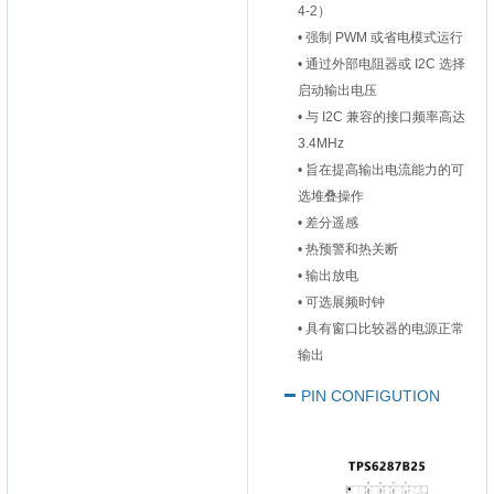
4-2）
• 强制 PWM 或省电模式运行
• 通过外部电阻器或 I2C 选择
启动输出电压
• 与 I2C 兼容的接口频率高达
3.4MHz
• 旨在提高输出电流能力的可
选堆叠操作
• 差分遥感
• 热预警和热关断
• 输出放电
• 可选展频时钟
• 具有窗口比较器的电源正常
输出
PIN CONFIGUTION