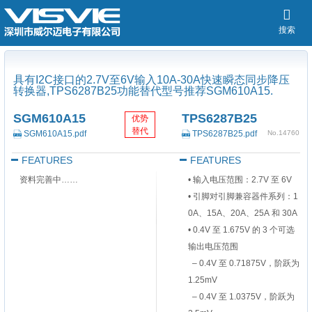
搜索
具有I2C接口的2.7V至6V输入10A-30A快速瞬态同步降压
转换器,TPS6287B25功能替代型号推荐SGM610A15.
SGM610A15
TPS6287B25
优势
替代
SGM610A15.pdf
TPS6287B25.pdf
No.14760
FEATURES
FEATURES
资料完善中……
• 输入电压范围：2.7V 至 6V
• 引脚对引脚兼容器件系列：1
0A、15A、20A、25A
和
30A
• 0.4V 至 1.675V 的 3 个可选
输出电压范围
– 0.4V 至 0.71875V，阶跃为
1.25mV
– 0.4V 至 1.0375V，阶跃为