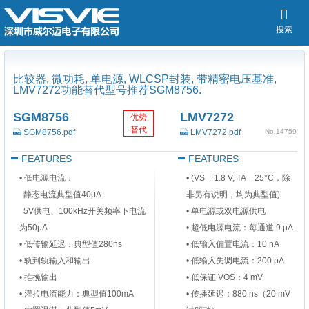
搜索
比较器, 微功耗, 单电源, WLCSP封装, 带精密电压基准,
LMV7272功能替代型号推荐SGM8756.
SGM8756
LMV7272
优势
替代
SGM8756.pdf
LMV7272.pdf
No.14759
FEATURES
FEATURES
•
低电源电流‌：
• (VS = 1.8 V, TA = 25°C，除
静态电流典型值40μA
非另有说明，均为典型值)
5V供电、100kHz开关频率下电流
• 单电源或双电源供电
为50μA
• 超低电源电流：每通道 9 µA
•
‌低传输延迟‌：典型值280ns
• 低输入偏置电流：10 nA
•
轨到轨输入和输出‌
• 低输入失调电流：200 pA
•
‌推挽输出‌
• 低保证 VOS：4 mV
•
灌拉电流能力‌：典型值100mA
• 传播延迟：880 ns（20 mV