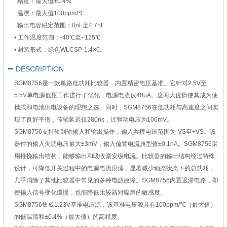
精度：最大值±0.4%
温漂：最大值100ppm/℃
输出电容稳定范围：0nF至4.7nF
•
‌工作温度范围‌：-40℃至+125℃
•
封装形式‌：绿色WLCSP-1.4×0.
DESCRIPTION
SGM8756是一款单路低功耗比较器，内置精密电压基准。它针对2.5V至
5.5V单电源低压工作进行了优化，电源电流仅40µA。这两大优势使其成为便
携式和电池供电设备的理想之选。同时，SGM8756在低功耗与高速度之间实
现了良好平衡，传输延迟仅280ns，过驱动电压为100mV。
SGM8756支持轨到轨输入和输出操作，输入共模电压范围为-VS至+VS。该
器件的输入失调电压最大±3mV，输入偏置电流典型值±0.1nA。SGM8756采
用推挽输出结构，能够输出和吸收毫安级电流。比较器的输出结构经过特殊
设计，可降低开关过程中的电源电流浪涌，显著减少动态状态下的总功耗，
几乎消除了其他比较器中常见的多种电源故障。SGM8756内置迟滞电路，即
便输入信号变化缓慢，也能降低比较器对噪声的敏感度。
SGM8756集成1.23V基准电压源，该基准电压源具有100ppm/℃（最大值）
的低温漂和±0.4%（最大值）的高精度。