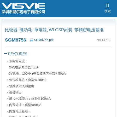
搜索
比较器, 微功耗, 单电源, WLCSP封装, 带精密电压基准.
SGM8756
SGM8756.pdf
No.14771
FEATURES
•
低电源电流‌：
静态电流典型值40μA
5V供电、100kHz开关频率下电流为50μA
•
‌低传输延迟‌：典型值280ns
•
轨到轨输入和输出‌
•
‌推挽输出‌
•
灌拉电流能力‌：典型值100mA
•
内置迟滞‌：典型值5mV
•
内置电压基准‌：