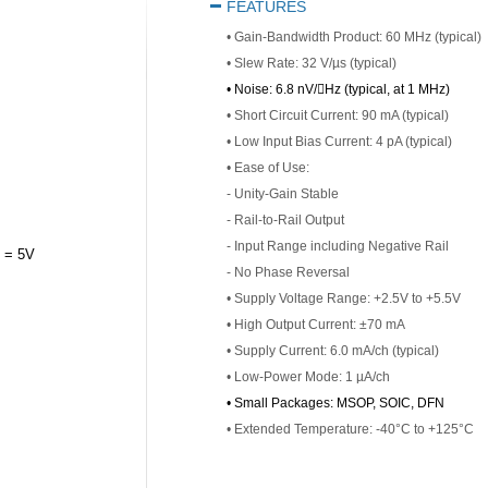
FEATURES
• Gain-Bandwidth Product: 60 MHz (typical)
• Slew Rate: 32 V/µs (typical)
• Noise: 6.8 nV/

Hz (typical, at 1 MHz)
• Short Circuit Current: 90 mA (typical)
• Low Input Bias Current: 4 pA (typical)
• Ease of Use:
- Unity-Gain Stable
- Rail-to-Rail Output
- Input Range including Negative Rail
= 5V
- No Phase Reversal
• Supply Voltage Range: +2.5V to +5.5V
• High Output Current: ±70 mA
• Supply Current: 6.0 mA/ch (typical)
• Low-Power Mode: 1 µA/ch
• Small Packages:
MSOP, SOIC,
DFN
• Extended Temperature: -40°C to +125°C