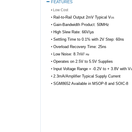
FEATURES
• Low Cost
•
Rail-to-Rail Output
2mV Typical V
OS
•
Gain-Bandwidth Product: 50MHz
•
High Slew Rate: 66V/µs
•
Settling Time to 0.1% with 2V Step: 60ns
•
Overload Recovery Time: 25ns
•
Low Noise: 8.7nV/
Hz
•
Operates on 2.5V to 5.5V Supplies
•
Input Voltage Range = -0.2V to + 3.8V with V
S
•
2.3mA/Amplifier Typical Supply Current
•
SGM8652 Available in MSOP-8 and SOIC-8